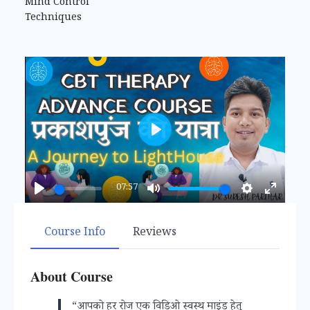
Mind Control
Techniques
Play
07:57
Play
Mute
Settings
Enter
fullsc
Course Info
Reviews
About Course
“आपको हर रोज एक विडिओ स्वस्थ माइंड हेतू