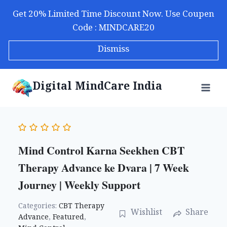
Skip
Get 20% Limited Time Discount Now. Use Coupen
to
Code : MINDCARE20
content
Dismiss
Digital MindCare India
Mind Control Karna Seekhen CBT
Therapy Advance ke Dvara | 7 Week
Journey | Weekly Support
Categories:
CBT Therapy
Wishlist
Share
Advance
,
Featured
,