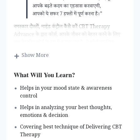
आपके बढ़ते कदम का एहसास करवाएगी,
आपको ये सफर 7 हफ्तों में पूर्ण करना है।”
नमस्कार दोस्तों, माइंड कंट्रोल कैसे करें CBT Therapy
Advance के द्वारा कोर्स, आपके जीवन को बेहतर करने के लिए
एक बेहतरीन कोर्स के रूप में बनाया गया है। ये कोर्स मानसिक
स्वास्थ्य, नशा मुक्ति विशेषज्ञ एवं साइकोलाजिकल काउंसलेर डॉ.
Show More
सुरेश परिहार द्वारा पूरे टॉपिक को विभिन्न सेक्शन एवं विडिओज
Lesson के द्वारा आप तक पहुंचाने का प्रयास है। आपकी सहायता
एवं समस्या के सहज समाधान हेतू हेल्पलाइन संपर्क सूत्र :
What Will You Learn?
7230001363
Helps in your mood state & awareness
7230001393
control
7300006727
01509 359 959
Helps in analyzing your best thoughts,
emotions & decision
मानसिक स्वास्थ्य समाधान
डिप्रेशन / अवसाद
Covering best technique of Delivering CBT
चिंता / फिक्र / फोबिआ/ ओसीडी की समस्या
Therapy