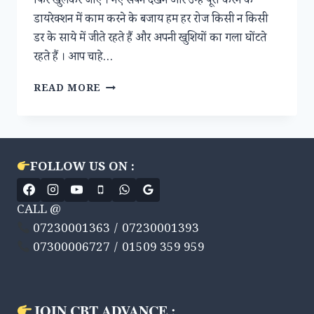
फिर खुलकर जीएं । नए सपने देखने और उन्हें पूरा करने के
डायरेक्शन में काम करने के बजाय हम हर रोज किसी न किसी
डर के साये में जीते रहते हैं और अपनी खुशियों का गला घोंटते
रहते हैं । आप चाहे…
अपने
READ MORE
डर
को
बदल
दें
“खुशी”
FOLLOW US ON :
में
CALL @
07230001363 / 07230001393
07300006727 / 01509 359 959
JOIN CBT ADVANCE :