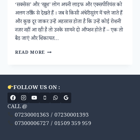
‘सक्सेस’ और ‘खुश’ लोग अपनी लाइफ और एक्सपीरियंस को
अलग तरीके से देखते हैं । जब वे किसी अंधेरी सुरंग में चले जाते हैं
और कुछ दूर जाकर उन्हें अहसास होता है कि उन्हें कोई रोशनी
नज़र नहीं आ रही है तो उनके सामने दो ऑप्शन होते हैं – एक तो
बैठ जाएं और शिकायत…
इसी
READ MORE
‘पल’
में
छिपा
है
आपके
FOLLOW US ON :
शानदार
“भविष्य”
का
CALL @
राज
07230001363 / 07230001393
07300006727 / 01509 359 959