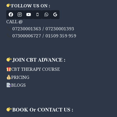
है
?
FOLLOW US ON :
PERCEPTUAL
DISTURBANCE
CALL @
IN
NIGHT
07230001363 / 07230001393
TIME.
07300006727 / 01509 359 959
JOIN CBT ADVANCE :
CBT THERAPY COURSE
PRICING
BLOGS
BOOK Or CONTACT US :