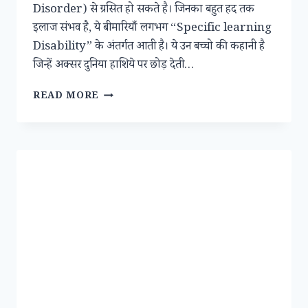
Disorder) से ग्रसित हो सकते है। जिनका बहुत हद तक
इलाज संभव है, ये बीमारियाँ लगभग “Specific learning
Disability” के अंतर्गत आती है। ये उन बच्चो की कहानी है
जिन्हें अक्सर दुनिया हाशिये पर छोड़ देती…
इन
READ MORE
विडियो
ये
जानो,
सभी
बच्चे
दिमागी
कमजोर
नहीं
होते
–
बहुत
सारे
मानसिक
बीमारी