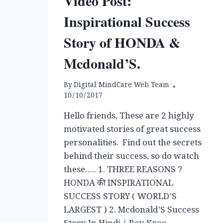
Video Post:
Inspirational Success
Story of HONDA &
Mcdonald’S.
By
Digital MindCare Web Team
10/10/2017
Hello friends, These are 2 highly
motivated stories of great success
personalities. Find out the secrets
behind their success, so do watch
these….. 1. THREE REASONS ?
HONDA की INSPIRATIONAL
SUCCESS STORY ( WORLD’S
LARGEST ) 2. Mcdonald’S Success