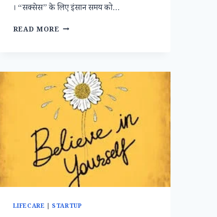
। “सक्सेस” के लिए इंसान समय को…
सक्सेस
READ MORE
के
लिए
छोड़े
गलत
आदतें
LIFECARE
|
STARTUP