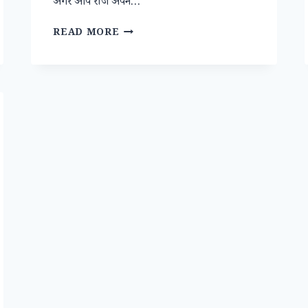
अगर आप रोज अपने…
जानिए
READ MORE
जापान
की
काइजेन
(KAIZEN)
तकनीक
जिससे
ये
देश
बहुत
जल्द
विश्व
आर्थिक
शक्ति
बन
सका
।
JAPANESE
BUSINESS
TOOL