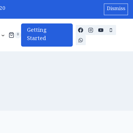
20
Dismiss
Getting
0
Started