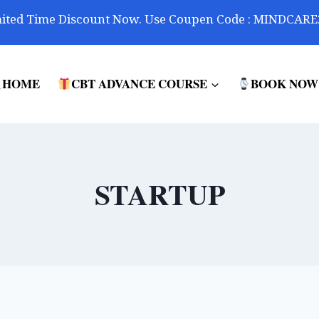
ited Time Discount Now. Use Coupen Code : MINDCARE
HOME
CBT ADVANCE COURSE
BOOK NOW
STARTUP