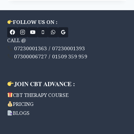
या
अवसाद,
आओ
बात
FOLLOW US ON :
करें,
क्या
है,
CALL @
पहचान
07230001363 / 07230001393
के
07300006727 / 01509 359 959
लक्षण,
कारण
एवं
उपचार।
#DEPRESSION,
JOIN CBT ADVANCE :
#SYMPTOMS
CBT THERAPY COURSE
PRICING
BLOGS