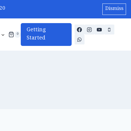
20
Dismiss
Getting
0
Started