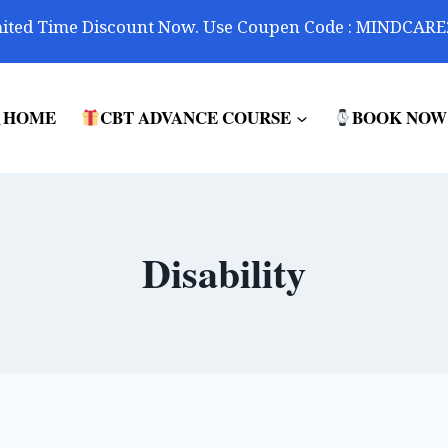
ited Time Discount Now. Use Coupen Code : MINDCARE
HOME
CBT ADVANCE COURSE
BOOK NOW
Disability