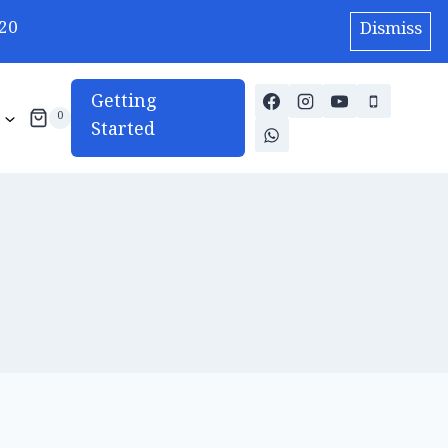
20
Dismiss
Getting
0
Started