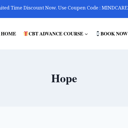
ited Time Discount Now. Use Coupen Code : MINDCARE
HOME
CBT ADVANCE COURSE
BOOK NOW
Hope