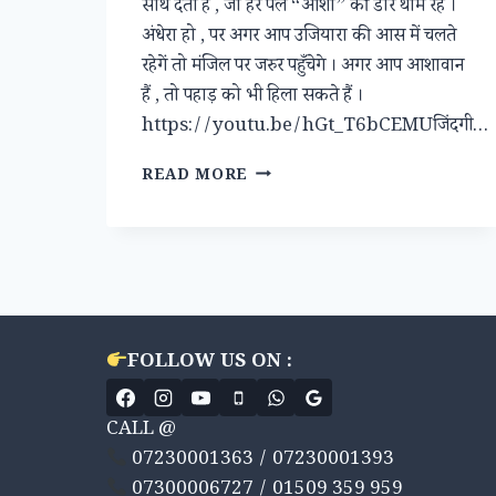
साथ देती है , जो हर पल “आशा” की डोर थामे रहें ।
अंधेरा हो , पर अगर आप उजियारा की आस में चलते
रहेगें तो मंजिल पर जरुर पहुँचेगे । अगर आप आशावान
हैं , तो पहाड़ को भी हिला सकते हैं ।
https://youtu.be/hGt_T6bCEMUजिंदगी…
“आशाएं”
READ MORE
FOLLOW US ON :
CALL @
07230001363 / 07230001393
07300006727 / 01509 359 959