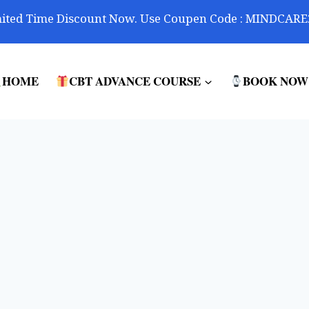
ited Time Discount Now. Use Coupen Code : MINDCARE
HOME
CBT ADVANCE COURSE
BOOK NOW