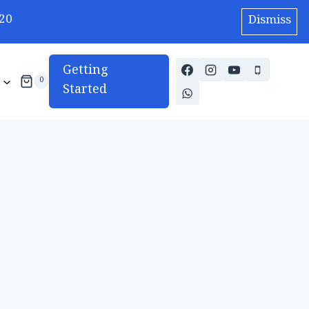
20
Dismiss
Getting
0
Started