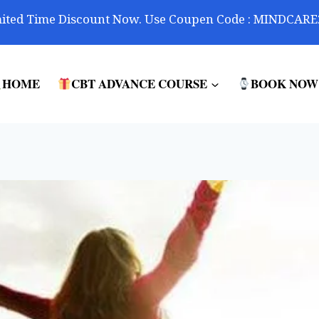
ited Time Discount Now. Use Coupen Code : MINDCARE
HOME
CBT ADVANCE COURSE
BOOK NOW