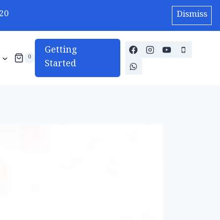
20
Dismiss
Getting
0
Started