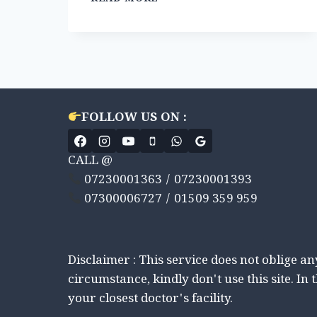
या
मेडिटेशन
को
जानें।।
बुद्ध
या
स्वामी
विवेकानन्द
FOLLOW US ON :
की
तरह।।
LEARN
CALL @
BASIC
07230001363 / 07230001393
MEDITATION.
07300006727 / 01509 359 959
Disclaimer : This service does not oblige a
circumstance, kindly don't use this site. In 
your closest doctor's facility.