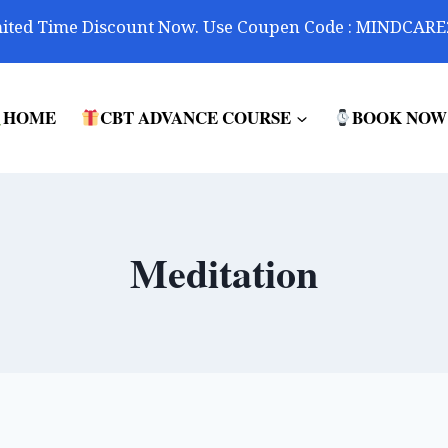
ited Time Discount Now. Use Coupen Code : MINDCARE
HOME
CBT ADVANCE COURSE
BOOK NOW
Meditation