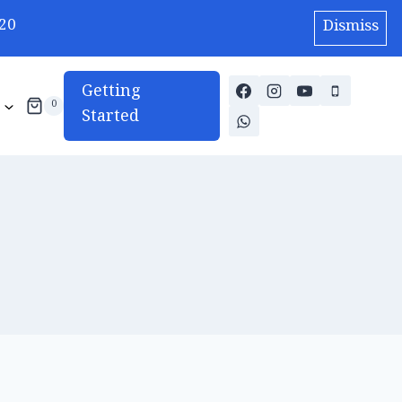
20
Dismiss
Getting
0
Started