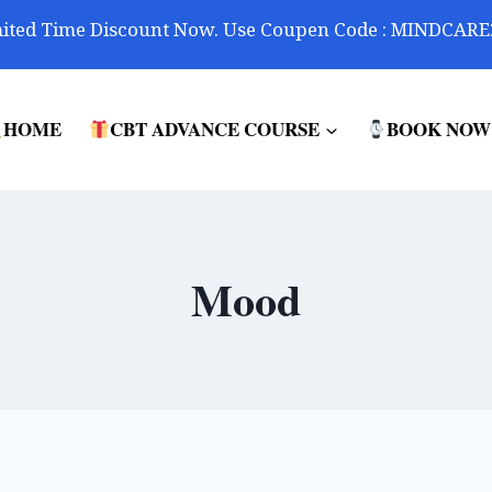
ited Time Discount Now. Use Coupen Code : MINDCARE
HOME
CBT ADVANCE COURSE
BOOK NOW
Mood