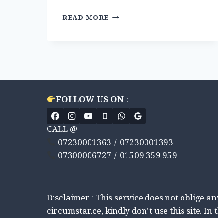
डिप्रेशन
READ MORE
(DEPRESSION)
या
अवसाद,
आओ
बात
करें,
क्या
है,
FOLLOW US ON :
पहचान
के
लक्षण,
CALL @
कारण
07230001363 / 07230001393
एवं
07300006727 / 01509 359 959
उपचार।
#DEPRESSION,
#SYMPTOMS
Disclaimer : This service does not oblige a
circumstance, kindly don't use this site. In 