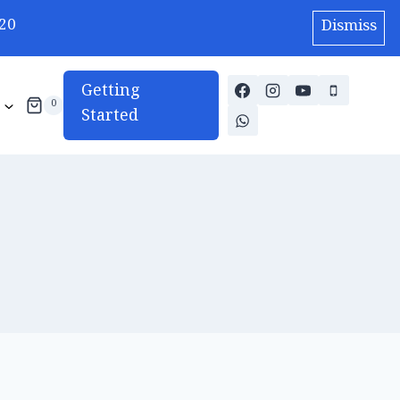
20
Dismiss
Getting
0
Started