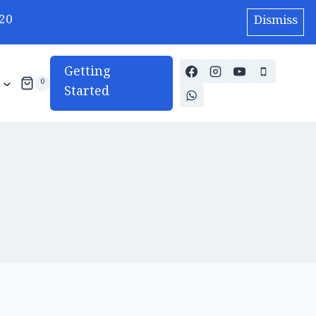
20
Dismiss
Getting
0
Started