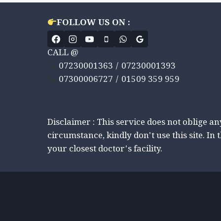
FOLLOW US ON :
CALL @
07230001363 / 07230001393
07300006727 / 01509 359 959
Disclaimer : This service does not oblige a
circumstance, kindly don't use this site. In 
your closest doctor's facility.