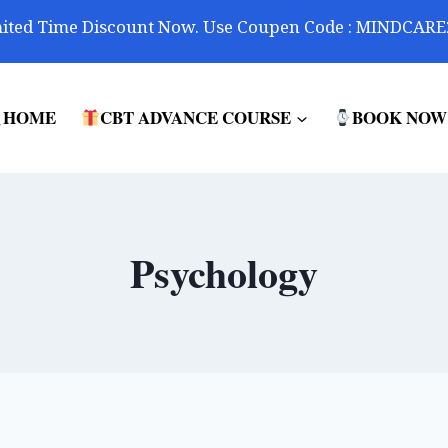
ited Time Discount Now. Use Coupen Code : MINDCARE
HOME
CBT ADVANCE COURSE
BOOK NOW
Psychology