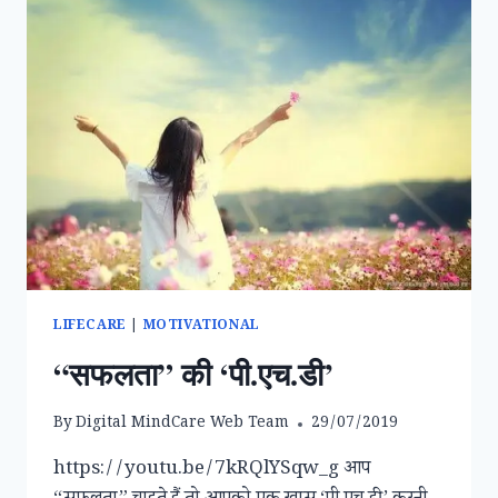
LIFECARE
|
MOTIVATIONAL
“सफलता” की ‘पी.एच.डी’
By
Digital MindCare Web Team
29/07/2019
https://youtu.be/7kRQlYSqw_g आप