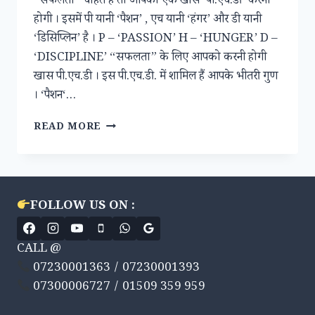
“सफलता” चाहते हैं तो आपको एक खास ‘पी.एच.डी’ करनी
होगी । इसमें पी यानी ‘पैशन’ , एच यानी ‘हंगर’ और डी यानी
‘डिसिप्लिन’ है । P – ‘PASSION’ H – ‘HUNGER’ D –
‘DISCIPLINE’ “सफलता” के लिए आपको करनी होगी
खास पी.एच.डी । इस पी.एच.डी. में शामिल हैं आपके भीतरी गुण
। ‘पैशन‘…
“सफलता”
READ MORE
की
‘पी.एच.डी’
FOLLOW US ON :
CALL @
07230001363 / 07230001393
07300006727 / 01509 359 959