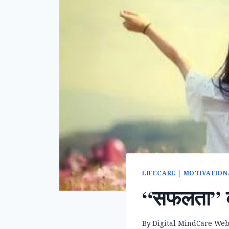
LIFECARE
|
MOTIVATION
“सफलता” क
By
Digital MindCare We