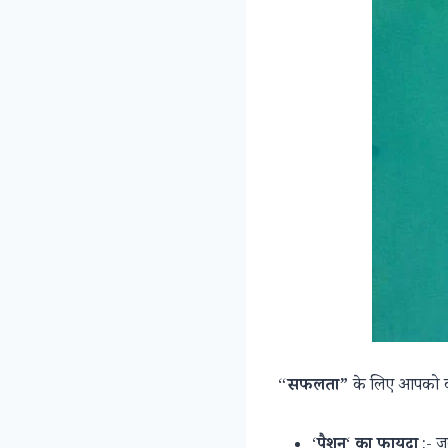
“
सफलता”
के लिए आपको करन
‘
पैशन
‘
का फायदा
:- ज