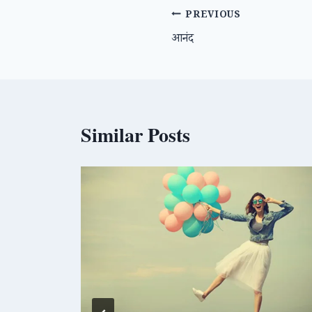
Post
PREVIOUS
आनंद
navigation
Similar Posts