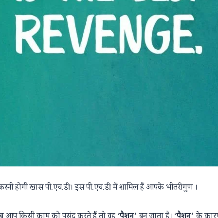
ी होगी खास पी.एच.डी । इस पी.एच.डी. में शामिल हैं आपके भीतरी गुण ।
ब आप किसी काम को पसंद करते हैं तो वह ‘
पैशन’
बन जाता है। ‘
पैशन’
के कार