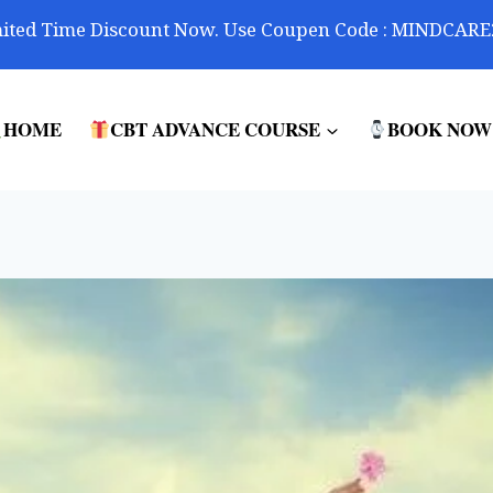
ited Time Discount Now. Use Coupen Code : MINDCARE
HOME
CBT ADVANCE COURSE
BOOK NOW