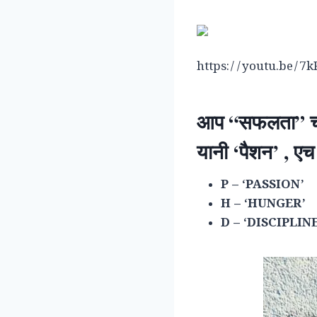
https://youtu.be/7
आप “सफलता”
च
यानी ‘पैशन’ , एच
P – ‘PASSION’
H – ‘HUNGER’
D – ‘DISCIPLINE