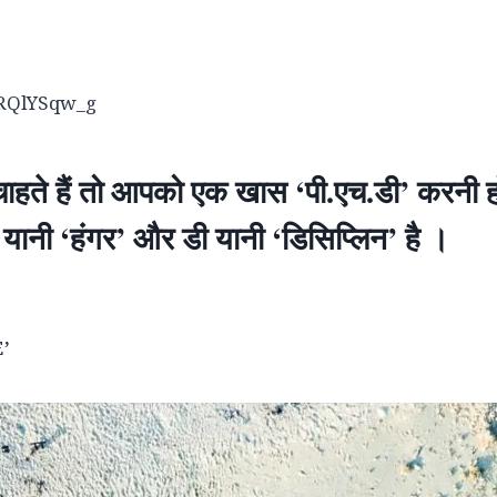
kRQlYSqw_g
ाहते हैं तो आपको एक खास ‘पी.एच.डी’ करनी हो
 यानी ‘हंगर’ और डी यानी ‘डिसिप्लिन’ है ।
’