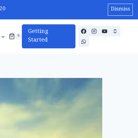
20
Dismiss
Getting
0
Started