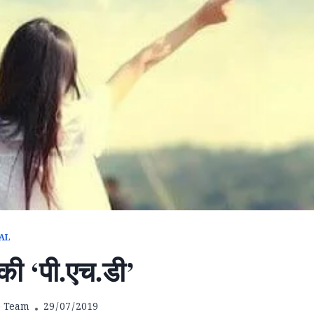
AL
ी ‘पी.एच.डी’
b Team
29/07/2019