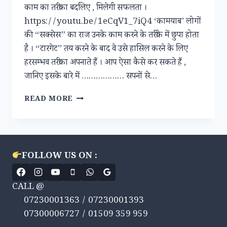
काम का तरीका बदलिए , मिलेगी सफलता ।
https://youtu.be/1eCqV1_7iQ4 ‘कामयाब’ लोगों
की “सक्सेस” का राज उनके काम करने के तरीके में छुपा होता
है । “टारगेट” तय करने के बाद वे उसे हासिल करने के लिए
हरसम्भव तरीका अपनाते हैं । आप ऐसा कैसे कर सकते हैं ,
जानिए इसके बारे में ……………… सपनों से…
मुश्किलों
READ MORE
से
बचने
के
लिए
पहले
FOLLOW US ON :
से
तैयारी
जरूरी
CALL @
07230001363 / 07230001393
07300006727 / 01509 359 959