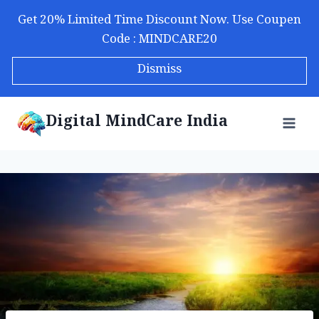
Skip
Get 20% Limited Time Discount Now. Use Coupen
to
Code : MINDCARE20
content
Dismiss
Digital MindCare India