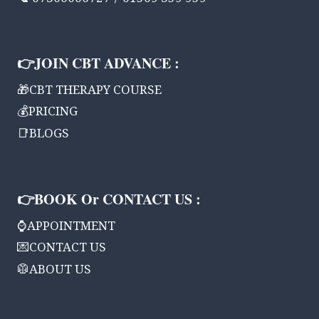
📞 07300006727 / 01509 359 959
👉JOIN CBT ADVANCE :
🎁CBT THERAPY COURSE
💰PRICING
📑BLOGS
👉BOOK Or CONTACT US :
⌚APPOINTMENT
💌CONTACT US
🥼ABOUT US