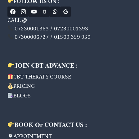
FOLLOW US ON :
CALL @
07230001363 / 07230001393
07300006727 / 01509 359 959
JOIN CBT ADVANCE :
CBT THERAPY COURSE
PRICING
BLOGS
BOOK Or CONTACT US :
APPOINTMENT