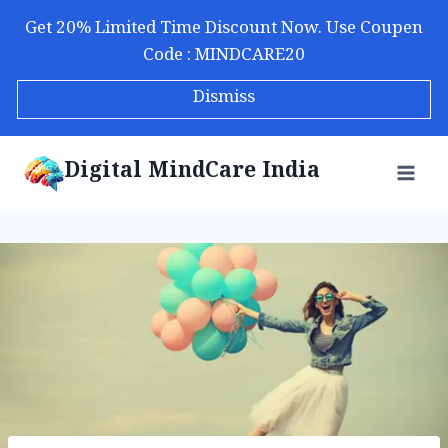
Skip
Get 20% Limited Time Discount Now. Use Coupen
to
Code : MINDCARE20
content
Dismiss
Digital MindCare India