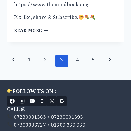
https://www.themindbook.org
Plz like, share & Subscribe.
डिप्रेशन
READ MORE
(DEPRESSION)
या
अवसाद,
आओ
Page
Previous
Next
1
2
3
4
5
बात
करें,
navigation
Page
Page
क्या
है,
पहचान
के
FOLLOW US ON :
लक्षण,
कारण
CALL @
एवं
उपचार।
07230001363 / 07230001393
#DEPRESSION,
07300006727 / 01509 359 959
#SYMPTOMS