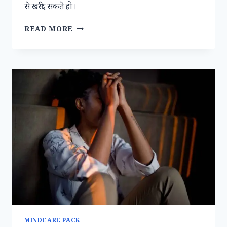
से खरीद सकते हो।
7
READ MORE
DAY
STARTUP
!!
मात्र
सात
दिनों
में
अपना
खुद
का
बिज़नस
कैसे
शुरू
करें
?
MINDCARE PACK