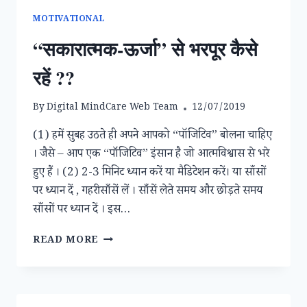
MOTIVATIONAL
“सकारात्मक-ऊर्जा” से भरपूर कैसे
रहें ??
By
Digital MindCare Web Team
12/07/2019
(1) हमें सुबह उठते ही अपने आपको “पॉजिटिव” बोलना चाहिए
। जैसे – आप एक “पॉजिटिव” इंसान है जो आत्मविश्वास से भरे
हुए हैं । (2) 2-3 मिनिट ध्यान करें या मैडिटेशन करें। या साँसों
पर ध्यान दें , गहरी साँसें लें । साँसें लेते समय और छोड़ते समय
साँसों पर ध्यान दें । इस…
“सकारात्मक-
READ MORE
ऊर्जा”
से
भरपूर
कैसे