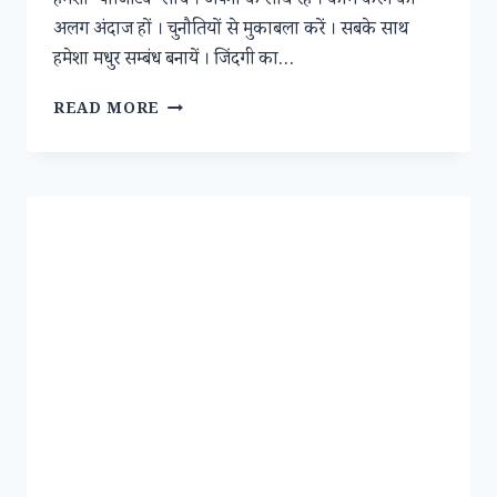
हमेशा ‘पॉजिटिव’ सोचें । अपनों के साथ रहें । काम करने का
अलग अंदाज हों । चुनौतियों से मुकाबला करें । सबके साथ
हमेशा मधुर सम्बंध बनायें । जिंदगी का…
हर
READ MORE
पल
हो
“खुशी”